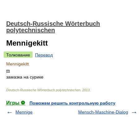
Deutsch-Russische Wörterbuch
polytechnischen
Mennigekitt
Толкование
Перевод
Mennigekitt
m
замазка на сурике
Deutsch-Russische Wörterbuch polytechnischen
.
2013
.
Игры ⚽
Поможем решить контрольную работу
Mennige
Mensch-Maschine-Dialog