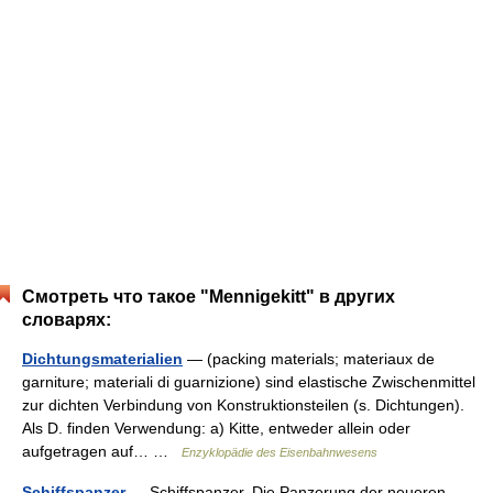
Смотреть что такое "Mennigekitt" в других
словарях:
Dichtungsmaterialien
— (packing materials; materiaux de
garniture; materiali di guarnizione) sind elastische Zwischenmittel
zur dichten Verbindung von Konstruktionsteilen (s. Dichtungen).
Als D. finden Verwendung: a) Kitte, entweder allein oder
aufgetragen auf… …
Enzyklopädie des Eisenbahnwesens
Schiffspanzer
— Schiffspanzer. Die Panzerung der neueren