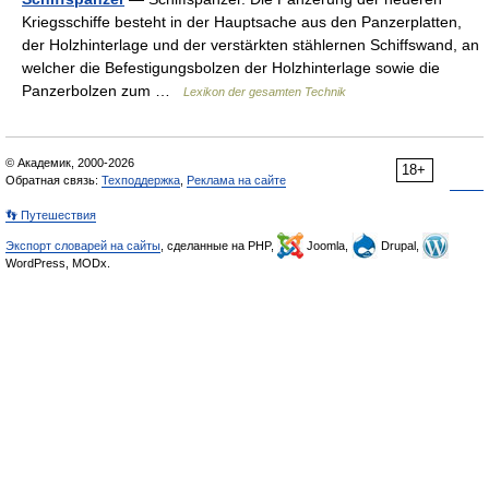
Kriegsschiffe besteht in der Hauptsache aus den Panzerplatten,
der Holzhinterlage und der verstärkten stählernen Schiffswand, an
welcher die Befestigungsbolzen der Holzhinterlage sowie die
Panzerbolzen zum …
Lexikon der gesamten Technik
© Академик, 2000-2026
18+
Обратная связь:
Техподдержка
,
Реклама на сайте
👣 Путешествия
Экспорт словарей на сайты
, сделанные на PHP,
Joomla,
Drupal,
WordPress, MODx.